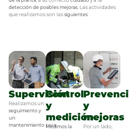
de la planta
, a su correcto
cuidado
y a la
detección de posibles mejoras.
Las actividades
que realizamos son las
siguientes
:
Supervisión
Control
Prevenc
y
y
Realizamos un
seguimiento y
medición
mejoras
un
mantenimiento
para
Medimos la
Por un lado,