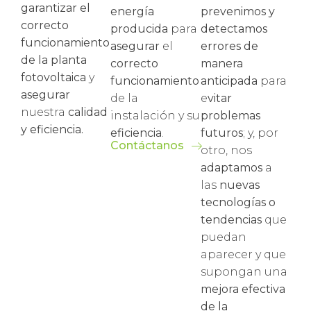
garantizar el
energía
prevenimos y
correcto
producida
para
detectamos
funcionamiento
asegurar
el
errores de
de la planta
correcto
manera
fotovoltaica
y
funcionamiento
anticipada
para
asegurar
de la
e
vitar
nuestra
calidad
instalación y su
problemas
y eficiencia.
eficiencia
.
futuros
; y, por
Contáctanos
otro, nos
adaptamos
a
las
nuevas
tecnologías o
tendencias
que
puedan
aparecer y que
supongan una
mejora efectiva
de la