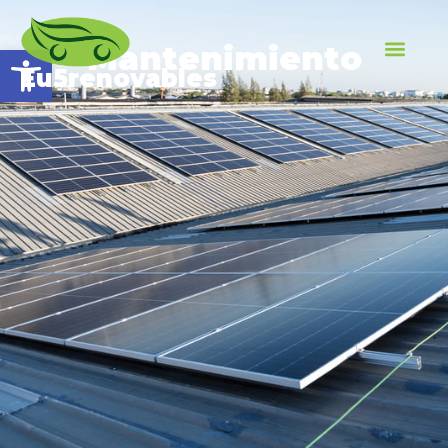
Open toolbar
Mantenimiento
Eu5renovables